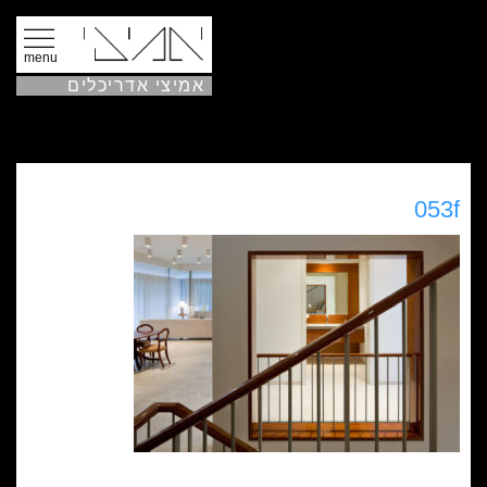
menu
אמיצי אדריכלים
053f