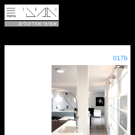
menu
אמיצי אדריכלים
017b