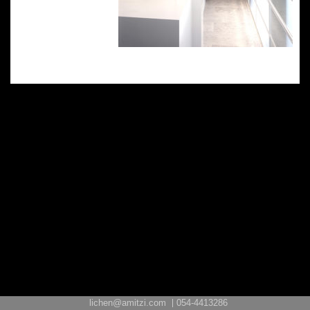
lichen@amitzi.com
054-4413286