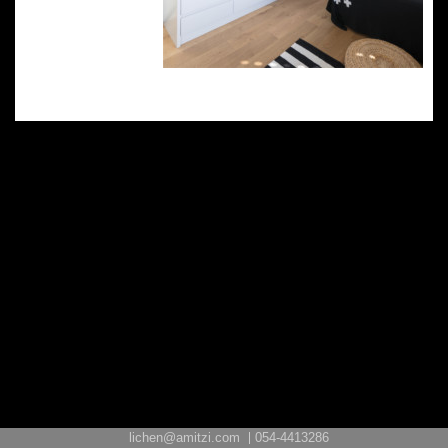
lichen@amitzi.com
054-4413286