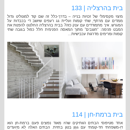
בית בהרצליה | 133
מיצוי מקסימלי של זכויות בנייה – בדרך-כלל זה שם קוד למונוליט גדול
ממדים עם מרתף, שתי קומות ועליית גג רעפים שיושב די בכבדות על
המגרש. איך מתמודדים עם ענק כזה? בבית בהרצליה החלטנו להפנות את
המבט פנימה: “חוצבים” מתוך המאסה הפנימית חלל כפול בגובה שתי
קומות ומרימים מדרגות עכבישיות...
בית ברמת-חן | 114
אחד מטיפוסי הבתים הוותיקים שהיו מאוד נפוצים פעם ברמת-חן הוא
דו-משפחתי חד-קומתי עם גגון בטון בחזית. הבתים האלה לא מיועדים