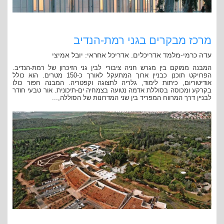
מרכז מבקרים בגני רמת-הנדיב
עדה כרמי-מלמד אדריכלים. אדריכל אחראי: יובל אמיצי
המבנה ממוקם בין מגרש חניה ציבורי לבין גני הזיכרון של רמת-הנדיב.
הפרויקט תוכנן כבניין ארוך המתעקל לאורך כ-150 מטרים. הוא כולל
אודיטוריום, כיתות לימוד, גלריה לתצוגה וקפטריה. המבנה חפור כולו
בקרקע ומכוסה בסוללת אדמה נטועה בצמחיה ים-תיכונית. אור טבעי חודר
לבניין דרך המרווח המפריד בין שני המדרונות של הסוללה,...