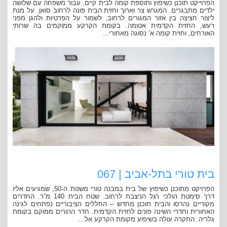
הפרוייקט תוכנן כשיפוץ ותוספת קומה לבית קיים, עבור משפחה עם שלושה
ילדים מתבגרים. המגרש צר וארוך וחזית הבית פונה לרחוב סואן. על מנת
ליצור חציצה בין אזור המגורים לרחוב, לשמור על הפרטיות ולהגן מפני
רעש, החזית הקדמית אטומה. בקומת הקרקע ממוקמים בה שרותי
האורחים, וחזית קומה א’ נסוגה מאחורי...
בית טורי בתל-אביב | 067
הפרויקט מתוכנן כשיפוץ של בית במבנה טורי משנות ה-50, שמגיעים אליו
דרך סימטת הולכי רגל הניצבת לרחוב. שטח הבית 140 מ”ר. החדרים
מקוריים נהרסו והבית תוכנן מחדש – החללים הציבוריים נפתחים לגינה
האחורית וחדרי השינה פונים לחזית הקדמית. חדר ההורים ממוקם בקומת
גלריה. התקרה עולה בשיפוע מקומת הקרקע אל...