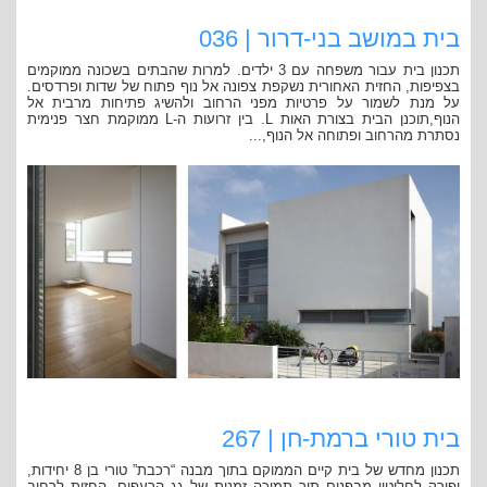
בית במושב בני-דרור | 036
תכנון בית עבור משפחה עם 3 ילדים. למרות שהבתים בשכונה ממוקמים
בצפיפות, החזית האחורית נשקפת צפונה אל נוף פתוח של שדות ופרדסים.
על מנת לשמור על פרטיות מפני הרחוב ולהשיג פתיחות מרבית אל
הנוף,תוכנן הבית בצורת האות L. בין זרועות ה-L ממוקמת חצר פנימית
נסתרת מהרחוב ופתוחה אל הנוף,...
בית טורי ברמת-חן | 267
תכנון מחדש של בית קיים הממוקם בתוך מבנה “רכבת” טורי בן 8 יחידות,
ופורק לחלוטין מבפנים תוך תמיכה זמנית של גג הרעפים. החזית לרחוב