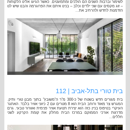
לשימור וברבות השנים הם הולכים ומתמעטים. כאשר הגיעו אלינו הלקוחות
– זוג מקסים עם שני ילדים וכלב – בנינו איתם את הפרוגרמה והבנו שיש לנו
הזדמנות לחדש ולהרחיב את...
בית טורי בתל-אביב | 112
בית מגורים חדש בשטח של כ-300 מ”ר ה”משובץ” בתוך מבנן טורי ותיק.
המגרש צר מאוד ורוחב הבית הוא 8 מטרים עם 2 כיווני אוויר בלבד. האתגר
העיקרי בטיפוס בניין כזה הוא יצירת תנועת אוויר פנימית ואוורור טבעי. גרם
מדרגות אורכי הממוקם במרכז הבית מחלק את קומת הקרקע לשני
חללים...