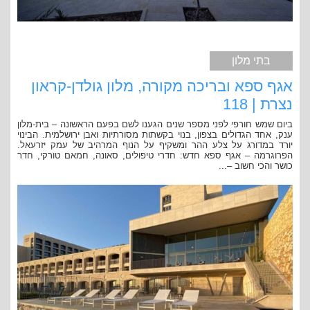
בתי מלון
אגף ספא ובריכה מקורה, מלון גולדן-קראון
נצרת | 118
ביום שמש חורפי לפני מספר שנים הגענו לשם בפעם הראשונה – בית-מלון
ענק, אחד הגדולים בצפון, בנוי בקשתות מסורתיות ואבן ירושלמית. הבינוי
יורד במדורג על צלע ההר ומשקיף על הנוף המרהיב של עמק יזרעאל.
הפרוגרמה – אגף ספא חדש: חדרי טיפולים, סאונה, חמאם טורקי, חדר
כושר והכי חשוב –...