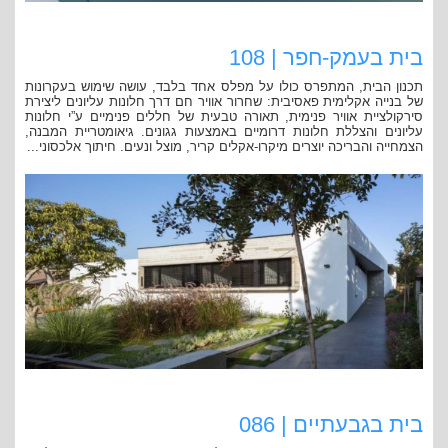
בית בעמק-חפר | 108
תכנון הבית, המתפרס כולו על מפלס אחד בלבד, עושה שימוש בעקרונות
של בנייה אקלימית פאסיבית: שחרור אוויר חם דרך חלונות עליונים ליצירת
סירקולציית אוויר פנימית, תאורה טבעית של חללים פנימיים ע”י חלונות
עליונים והצללת חלונות דרומיים באמצעות גגונים. גיאומטריית המבנה,
הצמחייה והבריכה יוצרים מיקרו-אקלים קריר, מוצל ונעים. חיתוך אלכסוני...
בית בגבעתיים | 086