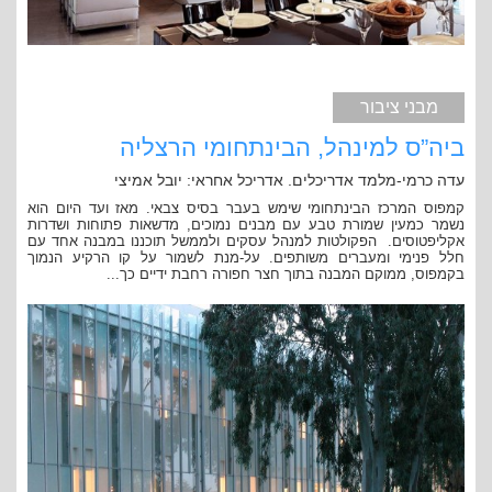
מבני ציבור
ביה”ס למינהל, הבינתחומי הרצליה
עדה כרמי-מלמד אדריכלים. אדריכל אחראי: יובל אמיצי
קמפוס המרכז הבינתחומי שימש בעבר בסיס צבאי. מאז ועד היום הוא
נשמר כמעין שמורת טבע עם מבנים נמוכים, מדשאות פתוחות ושדרות
אקליפטוסים. הפקולטות למנהל עסקים ולממשל תוכננו במבנה אחד עם
חלל פנימי ומעברים משותפים. על-מנת לשמור על קו הרקיע הנמוך
בקמפוס, ממוקם המבנה בתוך חצר חפורה רחבת ידיים כך...