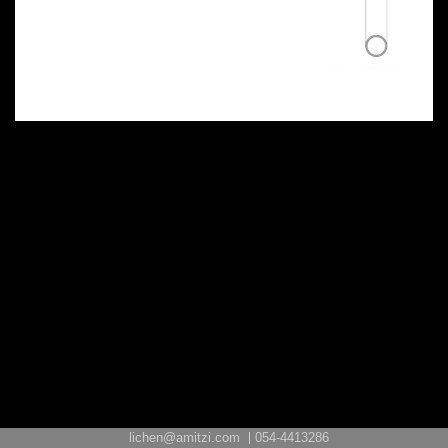
lichen@amitzi.com
054-4413286