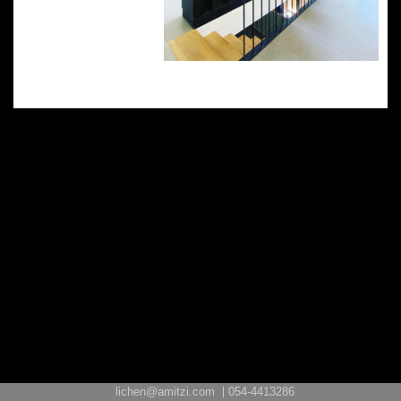
lichen@amitzi.com
054-4413286