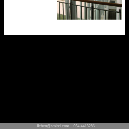
lichen@amitzi.com
054-4413286