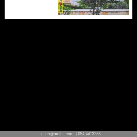
lichen@amitzi.com
054-4413286