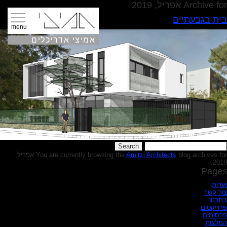
Archive for אפריל, 2019
בית בגבעתיים
menu
אמיצי אדריכלים
Searc
for
Amitzi Architects
You are currently browsing the
blog archives for אפריל,
2019.
Pages
אודות
צור קשר
בתכנון
פרוייקטים
פרסומים
המלצות