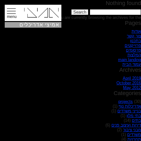
Nothing found
Searc
for
menu
You are currently browsing the archives for the בתים category.
Pages
אמיצי אדריכלים
אודות
צור קשר
בתכנון
פרוייקטים
פרסומים
המלצות
main landing
עמוד הבית
Archives
April 2019
October 2016
May 2012
Categories
projects
(30)
אדריכלות נוף
(1)
בנייני משרדים
(1)
בתי מלון
(1)
בתים
(14)
דירות ועיצוב פנים
(6)
מבני ציבור
(2)
משרדים
(1)
תחרויות
(4)